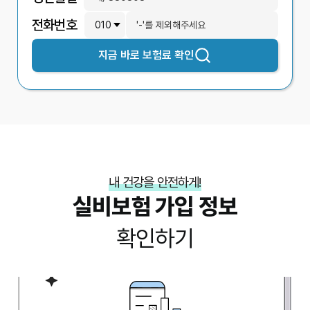
전화번호
지금 바로
보험료 확인
내 건강을 안전하게!
실비보험 가입 정보
확인하기