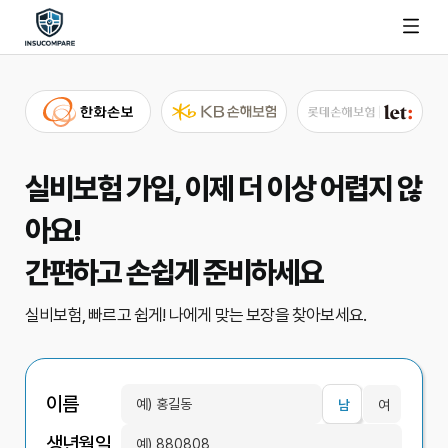
실비보험 가입, 이제 더 이상 어렵지 않
아요!
간편하고 손쉽게 준비하세요
실비보험, 빠르고 쉽게!
나에게 맞는 보장을 찾아보세요.
이름
남
여
생년월일