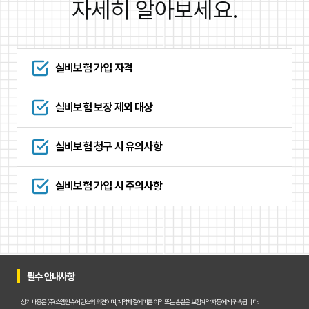
자세히 알아보세요.
실비보험 가입 자격
실비보험 보장 제외 대상
실비보험 청구 시 유의사항
실비보험 가입 시 주의사항
필수 안내사항
상기 내용은 (주)쇼엠인슈어런스의 의견이며, 계약체결에 따른 이익 또는 손실은 보험계약자 등에게 귀속됩니다.