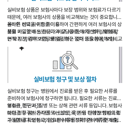
것이 중요합니다.
실비보험 상품은 보험사마다 보장 범위와 보험료가 다르기
때문에, 여러 보험사의 상품을 비교해보는 것이 중요합니다.
온라인 비교 사이트를 이용하여 간편하게 여러 보험사의 상
올바른 선택을 위한 가이드
품을 비교할 수 있습니다. 비교 시에는 보장 범위, 보험료,
보험 가입 전에는 전문가와 상담을 통해 자신의 상황에 맞
면책 기간, 감액 기간, 보험금 청구 절차 등을 꼼꼼하게 비교
는 보장 범위와 보험료를 결정하는 것이 중요하며, 보험 가
하여 자신에게 맞는 상품을 선택해야 합니다.
입 후에도 정기적으로 보험 내용을 확인하여 필요에 따라
변경하는 것을 고려해야 합니다. 보험 계약 조건을 꼼꼼히
확인하고 자신의 상황에 맞는 상품을 선택하는 것이 중요합
니다. 또한, 보험사의 고객 만족도와 보험금 지급률을 확인
하여 신뢰할 수 있는 보험사를 선택하는 것이 좋습니다.
실비보험 청구 및 보상 절차
실비보험 청구는 병원에서 진료를 받은 후 필요한 서류를
준비하여 보험사에 청구하면 됩니다. 필요한 서류는 진료비
영수증, 진단서, 질병 또는 상해 관련 서류 등입니다. 보험사
보험금 청구 과정
마다 청구 절차가 다를 수 있으므로, 가입 전에 보험사의 청
보험금 청구는 온라인 또는 방문, 우편 등 다양한 방법으로
구 절차를 확인하고, 필요한 서류를 미리 준비해두면 보험
가능합니다. 보험사의 안내에 따라 정확하게 서류를 제출하
금 청구 과정에서 불편함을 최소화할 수 있습니다.
고, 보험금 지급까지 소요되는 기간을 미리 확인해 두는 것